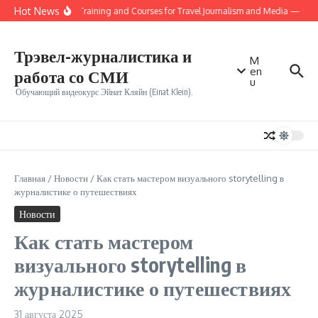
Перейти к содержанию
Hot News
Online Training and Courses for Travel Journalism and Media — Ros
Трэвел-журналистика и
M
en
работа со СМИ
u
Обучающий видеокурс Эйнат Кляйн (Einat Klein).
Главная
/
Новости
/
Как стать мастером визуального storytelling в
журналистике о путешествиях
Новости
Как стать мастером
визуального storytelling в
журналистике о путешествиях
31 августа 2025