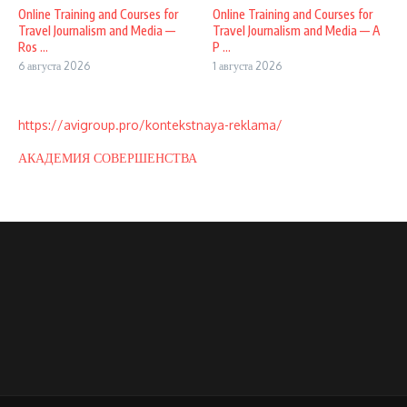
Online Training and Courses for
Online Training and Courses for
Travel Journalism and Media —
Travel Journalism and Media — A
Ros ...
P ...
6 августа 2026
1 августа 2026
https://avigroup.pro/kontekstnaya-reklama/
АКАДЕМИЯ СОВЕРШЕНСТВА